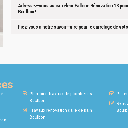
Adressez-vous au carreleur Fallone Rénovation 13 pour
Boulbon !
Fiez-vous à notre savoir-faire pour le carrelage de votr
ces
té
Plombier, travaux de plomberies
Poseu
Boulbon
Rénov
Travaux rénovation salle de bain
Boulb
Boulbon
lbon