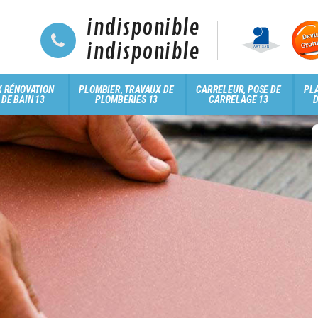
indisponible
indisponible
 RÉNOVATION
PLOMBIER, TRAVAUX DE
CARRELEUR, POSE DE
PLA
 DE BAIN 13
PLOMBERIES 13
CARRELAGE 13
D