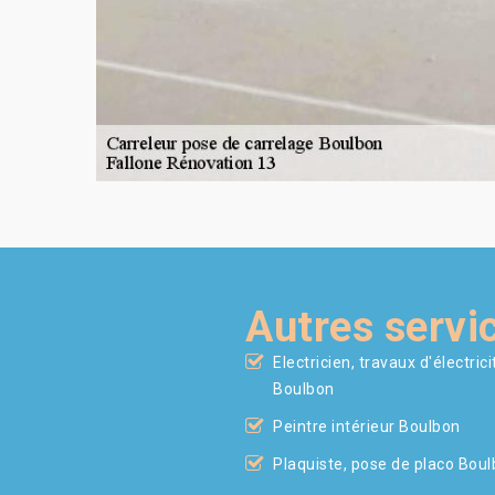
Autres servi
Electricien, travaux d'électrici
Boulbon
Peintre intérieur Boulbon
Plaquiste, pose de placo Bou