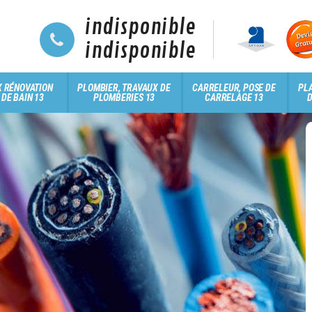
indisponible
indisponible
 RÉNOVATION
PLOMBIER, TRAVAUX DE
CARRELEUR, POSE DE
PLA
 DE BAIN 13
PLOMBERIES 13
CARRELAGE 13
D