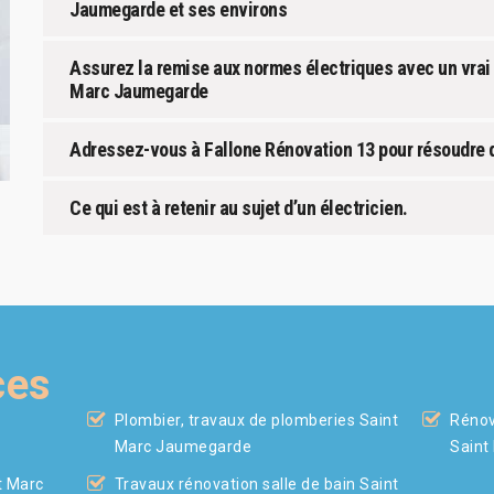
Jaumegarde et ses environs
Assurez la remise aux normes électriques avec un vrai
Marc Jaumegarde
Adressez-vous à Fallone Rénovation 13 pour résoudre d
Ce qui est à retenir au sujet d’un électricien.
ces
Plombier, travaux de plomberies Saint
Rénov
Marc Jaumegarde
Saint
t Marc
Travaux rénovation salle de bain Saint