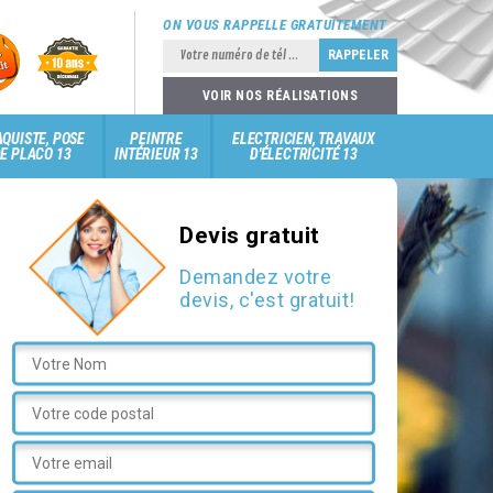
ON VOUS RAPPELLE GRATUITEMENT
VOIR NOS RÉALISATIONS
QUISTE, POSE
PEINTRE
ELECTRICIEN, TRAVAUX
E PLACO 13
INTÉRIEUR 13
D'ÉLECTRICITÉ 13
Devis gratuit
Demandez votre
devis, c'est gratuit!