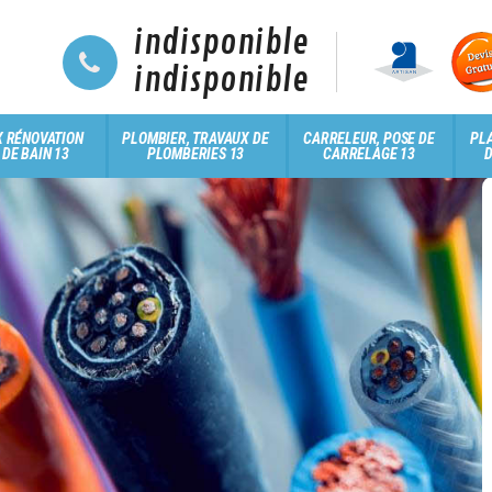
indisponible
indisponible
 RÉNOVATION
PLOMBIER, TRAVAUX DE
CARRELEUR, POSE DE
PLA
 DE BAIN 13
PLOMBERIES 13
CARRELAGE 13
D