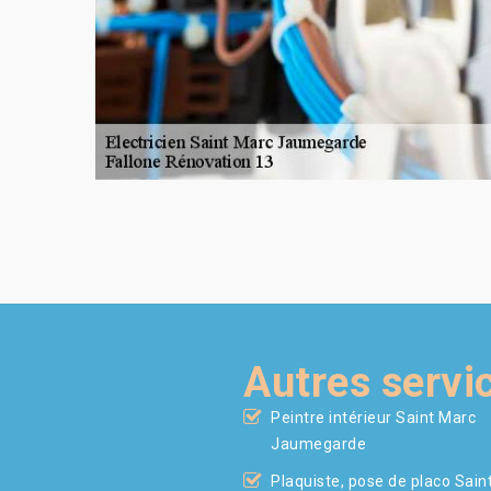
Autres servi
Peintre intérieur Saint Marc
Jaumegarde
Plaquiste, pose de placo Sain