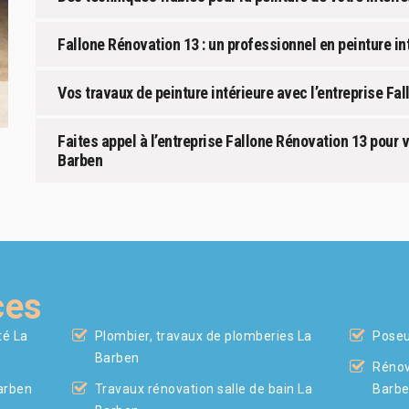
Fallone Rénovation 13 : un professionnel en peinture in
Vos travaux de peinture intérieure avec l’entreprise Fa
Faites appel à l’entreprise Fallone Rénovation 13 pour v
Barben
ces
té La
Plombier, travaux de plomberies La
Poseu
Barben
Rénov
Barben
Travaux rénovation salle de bain La
Barb