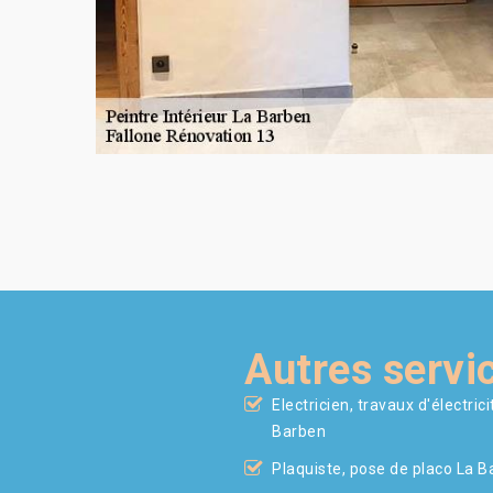
Autres servi
Electricien, travaux d'électrici
Barben
Plaquiste, pose de placo La 