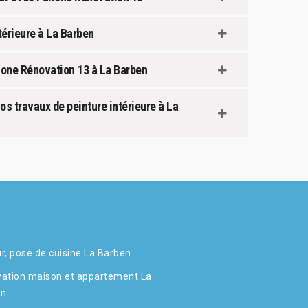
térieure à La Barben
llone Rénovation 13 à La Barben
os travaux de peinture intérieure à La
r, pose de cuisine La Barben
ation maison et appartement La
en