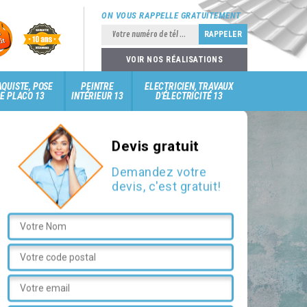
ON VOUS RAPPELLE GRATUITEMENT
VOIR NOS RÉALISATIONS
QUISTE, POSE
PEINTRE
ELECTRICIEN, TRAVAUX
E PLACO 13
INTÉRIEUR 13
D'ÉLECTRICITÉ 13
Devis gratuit
Demandez votre
devis, c'est gratuit!