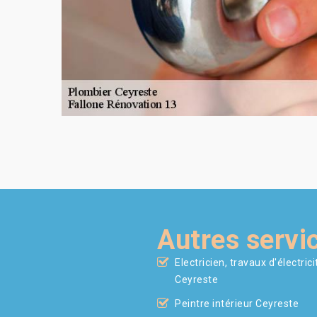
Autres servi
Electricien, travaux d'électrici
Ceyreste
Peintre intérieur Ceyreste