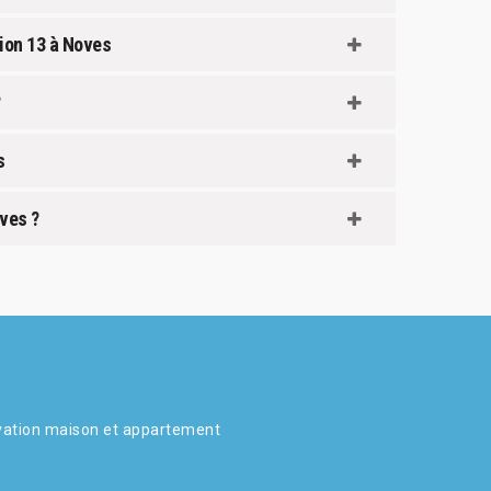
tion 13 à Noves
s
ves ?
ation maison et appartement
s