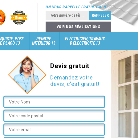
ON VOUS RAPPELLE GRATUITEMENT
VOIR NOS RÉALISATIONS
QUISTE, POSE
PEINTRE
ELECTRICIEN, TRAVAUX
E PLACO 13
INTÉRIEUR 13
D'ÉLECTRICITÉ 13
Devis gratuit
Demandez votre
devis, c'est gratuit!