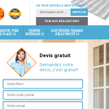
ON VOUS RAPPELLE GRATUITEMENT
VOIR NOS RÉALISATIONS
QUISTE, POSE
PEINTRE
ELECTRICIEN, TRAVAUX
E PLACO 13
INTÉRIEUR 13
D'ÉLECTRICITÉ 13
Devis gratuit
Demandez votre
devis, c'est gratuit!