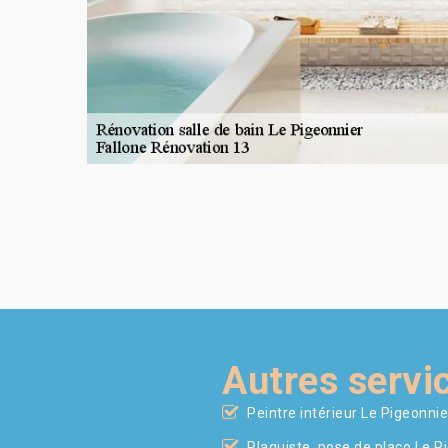
Autres servi
Peintre intérieur Le Pigeonnie
Plaquiste, pose de placo Le P