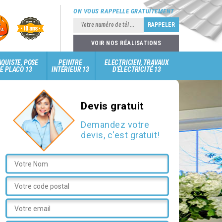
ON VOUS RAPPELLE GRATUITEMENT
VOIR NOS RÉALISATIONS
QUISTE, POSE
PEINTRE
ELECTRICIEN, TRAVAUX
E PLACO 13
INTÉRIEUR 13
D'ÉLECTRICITÉ 13
Devis gratuit
Demandez votre
devis, c'est gratuit!