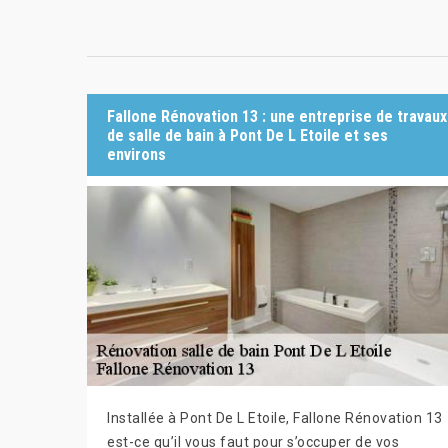
Fallone Rénovation 13 : une entreprise de travaux
de salle de bain à Pont De L Etoile et ses
environs
Installée à Pont De L Etoile, Fallone Rénovation 13
est-ce qu’il vous faut pour s’occuper de vos