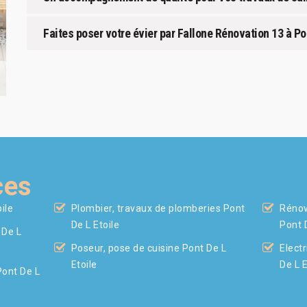
Faites poser votre évier par Fallone Rénovation 13 à Pon
ces
ile
Plombier, travaux de plomberies Pont
Rénov
De L Etoile
Pont 
 De L
Poseur, pose de cuisine Pont De L
Electr
Etoile
De L E
Pont De L