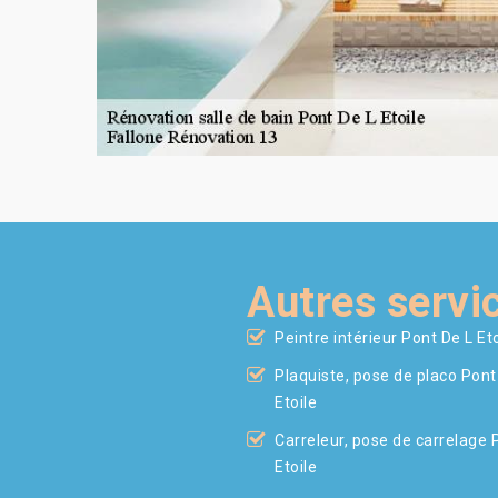
Autres servi
Peintre intérieur Pont De L Eto
Plaquiste, pose de placo Pont
Etoile
Carreleur, pose de carrelage 
Etoile