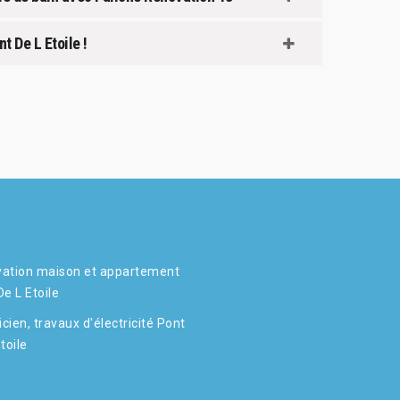
t De L Etoile !
ation maison et appartement
De L Etoile
icien, travaux d'électricité Pont
toile