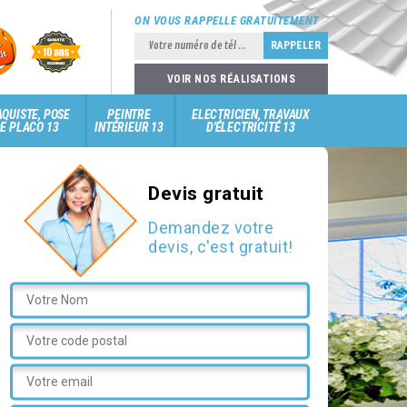
ON VOUS RAPPELLE GRATUITEMENT
VOIR NOS RÉALISATIONS
QUISTE, POSE
PEINTRE
ELECTRICIEN, TRAVAUX
E PLACO 13
INTÉRIEUR 13
D'ÉLECTRICITÉ 13
Devis gratuit
Demandez votre
devis, c'est gratuit!