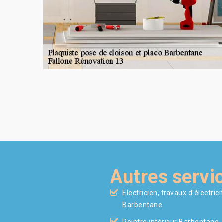
Autres servi
Electricien, travaux d'électrici
Barbentane
Peintre intérieur Barbentane