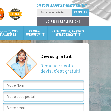
ON VOUS RAPPELLE GRATUITEMENT
VOIR NOS RÉALISATIONS
QUISTE, POSE
PEINTRE
ELECTRICIEN, TRAVAUX
E PLACO 13
INTÉRIEUR 13
D'ÉLECTRICITÉ 13
Devis gratuit
Demandez votre
devis, c'est gratuit!