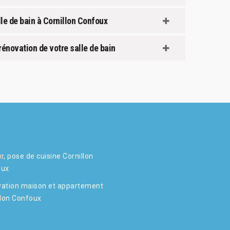
lle de bain à Cornillon Confoux
rénovation de votre salle de bain
r, pose de cuisine Cornillon
oux
ation maison et appartement
llon Confoux