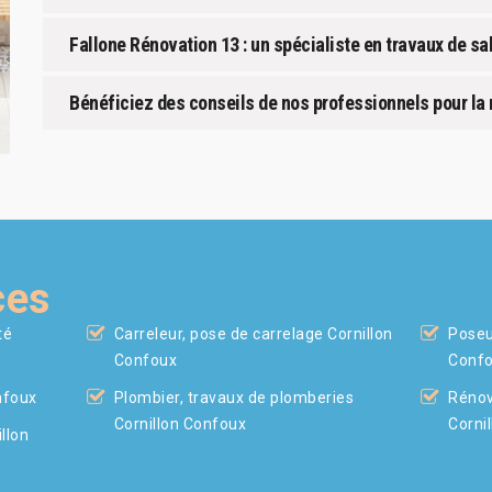
Fallone Rénovation 13 : un spécialiste en travaux de sa
Bénéficiez des conseils de nos professionnels pour la 
ces
té
Carreleur, pose de carrelage Cornillon
Poseu
Confoux
Conf
nfoux
Plombier, travaux de plomberies
Rénov
Cornillon Confoux
Corni
llon