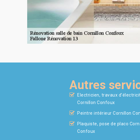
Autres servi
Electricien, travaux d'électrici
Cornillon Confoux
Peintre intérieur Cornillon Co
Plaquiste, pose de placo Corni
Confoux