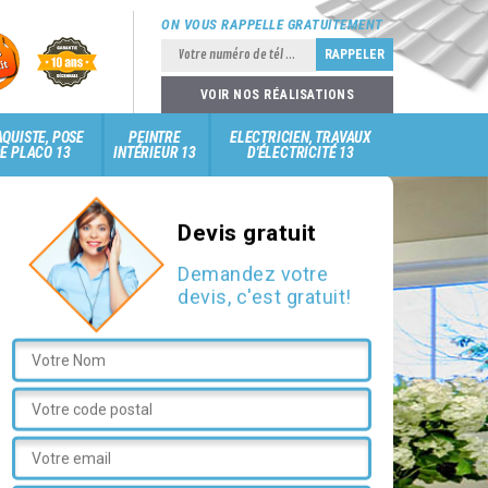
ON VOUS RAPPELLE GRATUITEMENT
VOIR NOS RÉALISATIONS
QUISTE, POSE
PEINTRE
ELECTRICIEN, TRAVAUX
E PLACO 13
INTÉRIEUR 13
D'ÉLECTRICITÉ 13
Devis gratuit
Demandez votre
devis, c'est gratuit!