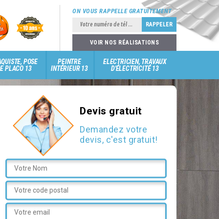
ON VOUS RAPPELLE GRATUITEMENT
VOIR NOS RÉALISATIONS
QUISTE, POSE
PEINTRE
ELECTRICIEN, TRAVAUX
E PLACO 13
INTÉRIEUR 13
D'ÉLECTRICITÉ 13
Devis gratuit
Demandez votre
devis, c'est gratuit!