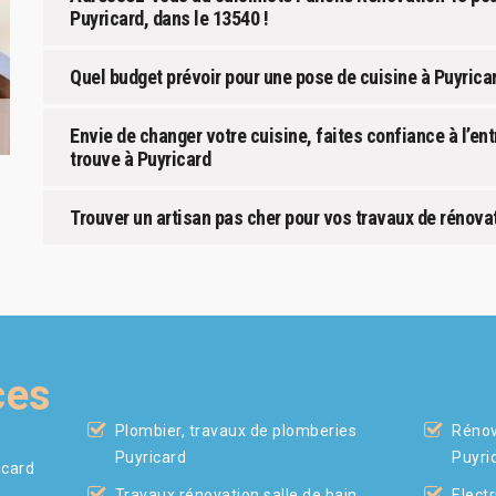
Puyricard, dans le 13540 !
Quel budget prévoir pour une pose de cuisine à Puyricar
Envie de changer votre cuisine, faites confiance à l’en
trouve à Puyricard
Trouver un artisan pas cher pour vos travaux de rénovat
ces
Plombier, travaux de plomberies
Rénov
Puyricard
Puyri
icard
Travaux rénovation salle de bain
Electr