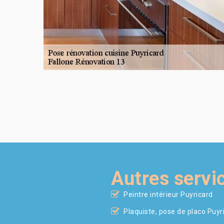
Autres servi
Peintre intérieur Puyricard
Plaquiste, pose de placo Puyr