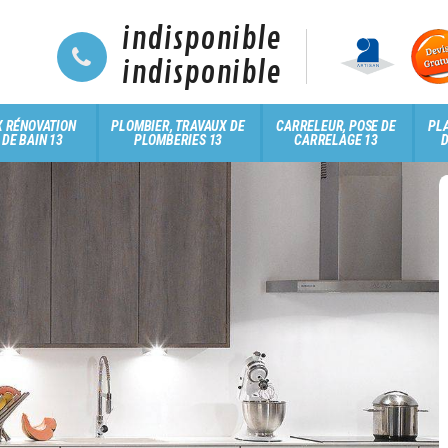
indisponible
indisponible
 RÉNOVATION
PLOMBIER, TRAVAUX DE
CARRELEUR, POSE DE
PLA
 DE BAIN 13
PLOMBERIES 13
CARRELAGE 13
D