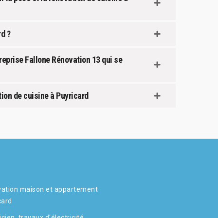
d ?
treprise Fallone Rénovation 13 qui se
ion de cuisine à Puyricard
ation maison et appartement
card
icien, travaux d'électricité