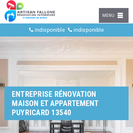
MENU
indisponible
indisponible
ENTREPRISE RÉNOVATION
MAISON ET APPARTEMENT
PUYRICARD 13540